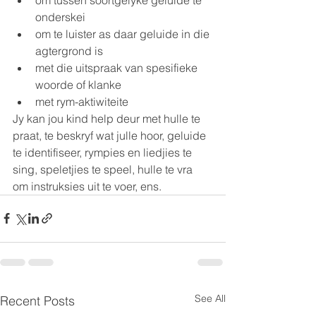
onderskei
om te luister as daar geluide in die 
agtergrond is
met die uitspraak van spesifieke 
woorde of klanke
met rym-aktiwiteite
Jy kan jou kind help deur met hulle te 
praat, te beskryf wat julle hoor, geluide 
te identifiseer, rympies en liedjies te 
sing, speletjies te speel, hulle te vra 
om instruksies uit te voer, ens. 
See All
Recent Posts