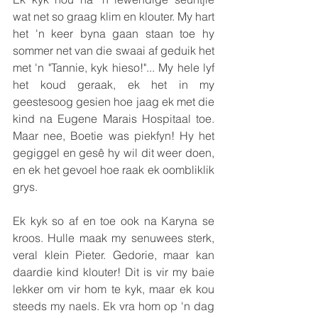
wat net so graag klim en klouter. My hart 
het 'n keer byna gaan staan toe hy 
sommer net van die swaai af geduik het 
met 'n "Tannie, kyk hieso!"... My hele lyf 
het koud geraak, ek het in my 
geestesoog gesien hoe jaag ek met die 
kind na Eugene Marais Hospitaal toe. 
Maar nee, Boetie was piekfyn! Hy het 
gegiggel en gesê hy wil dit weer doen, 
en ek het gevoel hoe raak ek oombliklik 
grys.
Ek kyk so af en toe ook na Karyna se 
kroos. Hulle maak my senuwees sterk, 
veral klein Pieter. Gedorie, maar kan 
daardie kind klouter! Dit is vir my baie 
lekker om vir hom te kyk, maar ek kou 
steeds my naels. Ek vra hom op 'n dag 