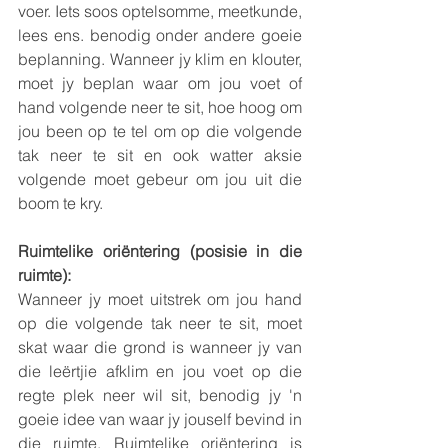
voer. Iets soos optelsomme, meetkunde, 
lees ens. benodig onder andere goeie 
beplanning. Wanneer jy klim en klouter, 
moet jy beplan waar om jou voet of 
hand volgende neer te sit, hoe hoog om 
jou been op te tel om op die volgende 
tak neer te sit en ook watter aksie 
volgende moet gebeur om jou uit die 
boom te kry. 
Ruimtelike oriëntering (posisie in die 
ruimte):
Wanneer jy moet uitstrek om jou hand 
op die volgende tak neer te sit, moet 
skat waar die grond is wanneer jy van 
die leërtjie afklim en jou voet op die 
regte plek neer wil sit, benodig jy 'n 
goeie idee van waar jy jouself bevind in 
die ruimte. Ruimtelike oriëntering is 