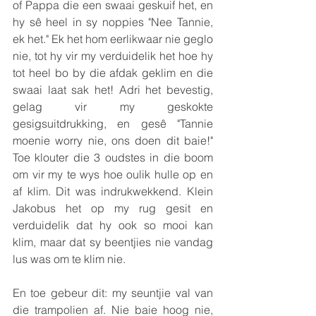
of Pappa die een swaai geskuif het, en 
hy sê heel in sy noppies "Nee Tannie, 
ek het." Ek het hom eerlikwaar nie geglo 
nie, tot hy vir my verduidelik het hoe hy 
tot heel bo by die afdak geklim en die 
swaai laat sak het! Adri het bevestig, 
gelag vir my geskokte 
gesigsuitdrukking, en gesê "Tannie 
moenie worry nie, ons doen dit baie!" 
Toe klouter die 3 oudstes in die boom 
om vir my te wys hoe oulik hulle op en 
af klim. Dit was indrukwekkend. Klein 
Jakobus het op my rug gesit en 
verduidelik dat hy ook so mooi kan 
klim, maar dat sy beentjies nie vandag 
lus was om te klim nie.
En toe gebeur dit: my seuntjie val van 
die trampolien af. Nie baie hoog nie, 