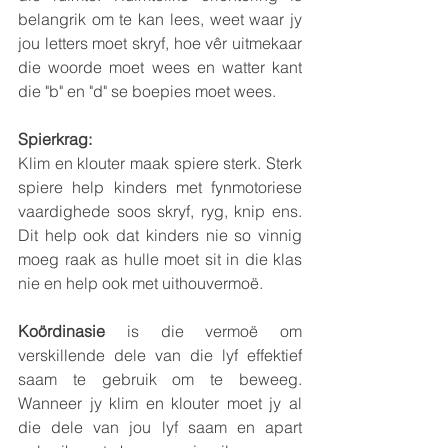
belangrik om te kan lees, weet waar jy 
jou letters moet skryf, hoe vêr uitmekaar 
die woorde moet wees en watter kant 
die "b" en "d" se boepies moet wees.
Spierkrag:
Klim en klouter maak spiere sterk. Sterk 
spiere help kinders met fynmotoriese 
vaardighede soos skryf, ryg, knip ens. 
Dit help ook dat kinders nie so vinnig 
moeg raak as hulle moet sit in die klas 
nie en help ook met uithouvermoë.
Koördinasie
 is die vermoë om 
verskillende dele van die lyf effektief 
saam te gebruik om te beweeg. 
Wanneer jy klim en klouter moet jy al 
die dele van jou lyf saam en apart 