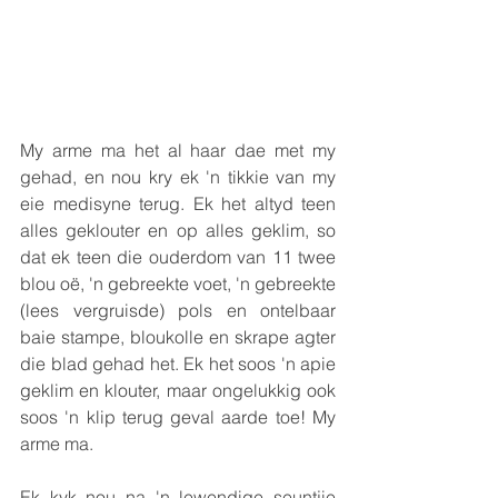
My arme ma het al haar dae met my 
gehad, en nou kry ek 'n tikkie van my 
eie medisyne terug. Ek het altyd teen 
alles geklouter en op alles geklim, so 
dat ek teen die ouderdom van 11 twee 
blou oë, 'n gebreekte voet, 'n gebreekte 
(lees vergruisde) pols en ontelbaar 
baie stampe, bloukolle en skrape agter 
die blad gehad het. Ek het soos 'n apie 
geklim en klouter, maar ongelukkig ook 
soos 'n klip terug geval aarde toe! My 
arme ma.
Ek kyk nou na 'n lewendige seuntjie 