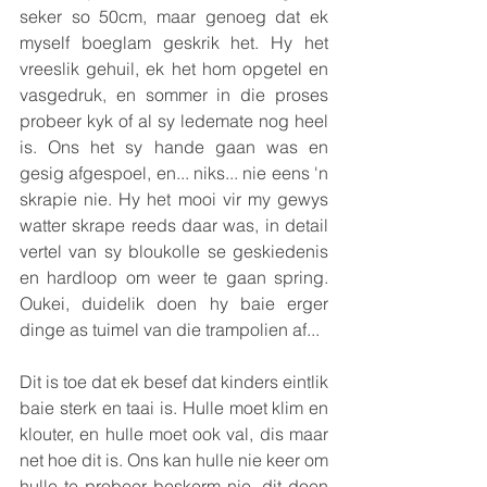
seker so 50cm, maar genoeg dat ek 
myself boeglam geskrik het. Hy het 
vreeslik gehuil, ek het hom opgetel en 
vasgedruk, en sommer in die proses 
probeer kyk of al sy ledemate nog heel 
is. Ons het sy hande gaan was en 
gesig afgespoel, en... niks... nie eens 'n 
skrapie nie. Hy het mooi vir my gewys 
watter skrape reeds daar was, in detail 
vertel van sy bloukolle se geskiedenis 
en hardloop om weer te gaan spring. 
Oukei, duidelik doen hy baie erger 
dinge as tuimel van die trampolien af... 
Dit is toe dat ek besef dat kinders eintlik 
baie sterk en taai is. Hulle moet klim en 
klouter, en hulle moet ook val, dis maar 
net hoe dit is. Ons kan hulle nie keer om 
hulle te probeer beskerm nie, dit doen 