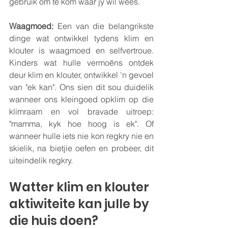
gebruik om te kom waar jy wil wees. 
Waagmoed: 
Een van die belangrikste 
dinge wat ontwikkel tydens klim en 
klouter is waagmoed en selfvertroue. 
Kinders wat hulle vermoëns ontdek 
deur klim en klouter, ontwikkel 'n gevoel 
van "ek kan". Ons sien dit sou duidelik 
wanneer ons kleingoed opklim op die 
klimraam en vol bravade uitroep: 
"mamma, kyk hoe hoog is ek". Of 
wanneer hulle iets nie kon regkry nie en 
skielik, na bietjie oefen en probeer, dit 
uiteindelik regkry.
Watter klim en klouter 
aktiwiteite kan julle by 
die huis doen? 